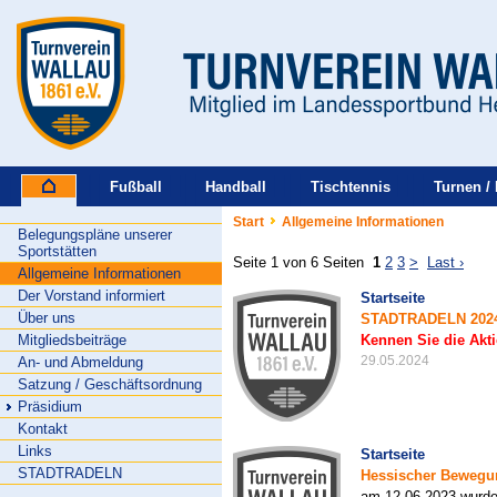
Fußball
Handball
Tischtennis
Turnen / 
Start
Allgemeine Informationen
Belegungspläne unserer
Sportstätten
Seite 1 von 6 Seiten
1
2
3
>
Last ›
Allgemeine Informationen
Der Vorstand informiert
Startseite
Über uns
STADTRADELN 2024 i
Mitgliedsbeiträge
Kennen Sie die Ak
29.05.2024
An- und Abmeldung
Satzung / Geschäftsordnung
Präsidium
Kontakt
Links
Startseite
STADTRADELN
Hessischer Bewegu
am 12.06.2023 wurde 