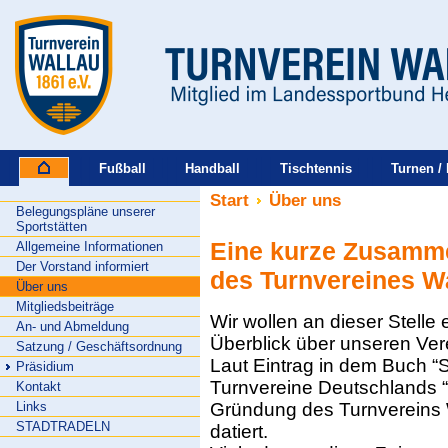
Fußball
Handball
Tischtennis
Turnen / 
Start
Über uns
Belegungspläne unserer
Sportstätten
Eine kurze Zusamm
Allgemeine Informationen
Der Vorstand informiert
des Turnvereines Wa
Über uns
Mitgliedsbeiträge
Wir wollen an dieser Stelle
An- und Abmeldung
Überblick über unseren Ver
Satzung / Geschäftsordnung
Laut Eintrag in dem Buch “S
Präsidium
Turnvereine Deutschlands “,
Kontakt
Links
Gründung des Turnvereins 
STADTRADELN
datiert.