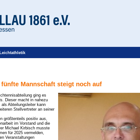
Leichtathletik
fünfte Mannschaft steigt noch auf
chtennisabteilung ging es
s. Dieser macht in nahezu
 als Abteilungsleiter kann
teren Stellvertreter an seiner
n größtenteils positiv aus,
narbeit im Vorstand und die
er Michael Kirbisch musste
men für 2025 vermelden,
ten Veranstaltungen