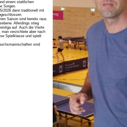
nd einem stattlichen
ne Sorgen.
/2026 dann traditionell mit
bgeschlossen.
ten Saison sind bereits raus.
sebene. Allerdings stieg
isliga auf. Auch die Vierte
n, man verzichtete aber nach
ese Spielklasse und spielt
hwuchsmannschaften sind