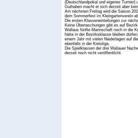
(Deutschlandpokal und eigenes Turnier) u
Guthaben macht er sich derzeit aber kei
Am nächsten Freitag wird die Saison 2025
dem Sommerfest im Kleingartenverein a
Die ersten Klasseneinteilungen zur nächs
Keine Überraschungen gibt es auf Bezirk
Wallaus fünfte Mannschaft noch in die Kre
hätte in der Bezirksklasse bleiben dürfe
einem Jahr mit vielen Niederlagen auf di
ebenfalls in der Kreisliga.
Die Spielklassen der drei Wallauer Nac
derzeit noch nicht veröffentlicht.