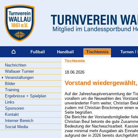
Fußball
Handball
Tischtennis
Turnen / 
Tischtennis
Nachrichten
Wallauer Turnier
18.06.2026
Veranstaltungen
Vorstand wiedergewählt, 
Bilder
Training
Auf der Jahreshauptversammlung der Tis
Ergebnisse + Spielplan
vorallem um die Neuwahlen des Vorstand
Links
unveränderter Form weiter, Christian Beul
zudem mit Christian Brockmeyer einen wei
Sponsoren
Seite begrüßen.
Kontakt
Die Berichte der Vorstandsmitglieder fiele
Interner Bereich
Christian Beul betonte die gute Zusamme
Bedeutung der Nachwuchsarbeit. Kassier
Social Media
zwar minimal mehr Ausgaben als Einnah
aufgrund der in 2026 bereits durchgeführ