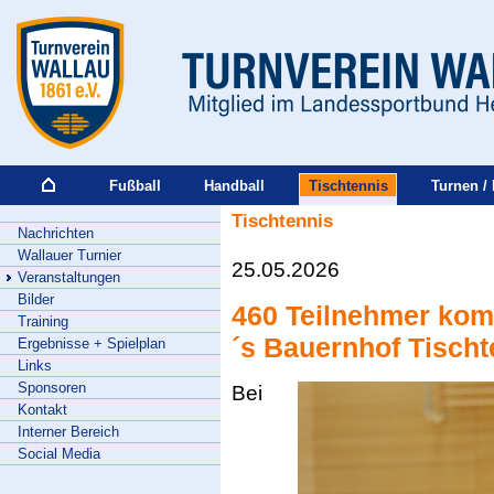
Fußball
Handball
Tischtennis
Turnen / 
Tischtennis
Nachrichten
Wallauer Turnier
25.05.2026
Veranstaltungen
Bilder
460 Teilnehmer kom
Training
´s Bauernhof Tischt
Ergebnisse + Spielplan
Links
Sponsoren
Bei
Kontakt
Interner Bereich
Social Media